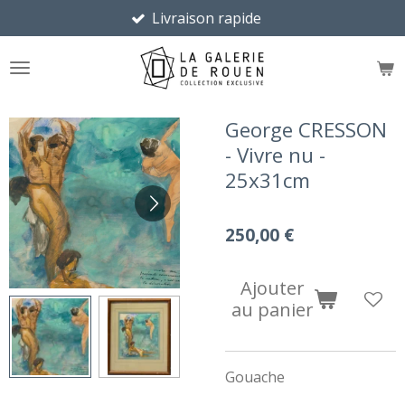
Livraison rapide
Retr
Passer
au
contenu
principal
George CRESSON
- Vivre nu -
25x31cm
250,00 €
Ajouter
au panier
Gouache