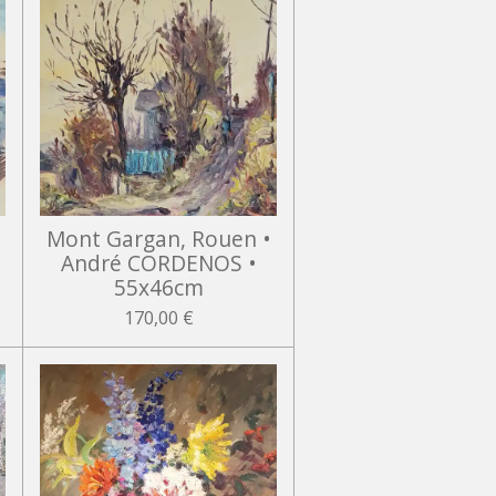
I
Mont Gargan, Rouen •
André CORDENOS •
55x46cm
170,00 €