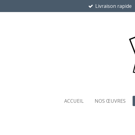
Livraison rapide
Passer
au
contenu
principal
ACCUEIL
NOS ŒUVRES