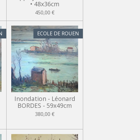
• 48x36cm
450,00 €
N
ECOLE DE ROUEN
e
Inondation - Léonard
BORDES - 59x49cm
380,00 €