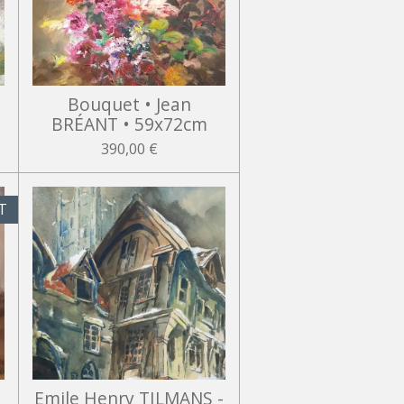
Bouquet • Jean
BRÉANT • 59x72cm
390,00 €
T
•
Emile Henry TILMANS -