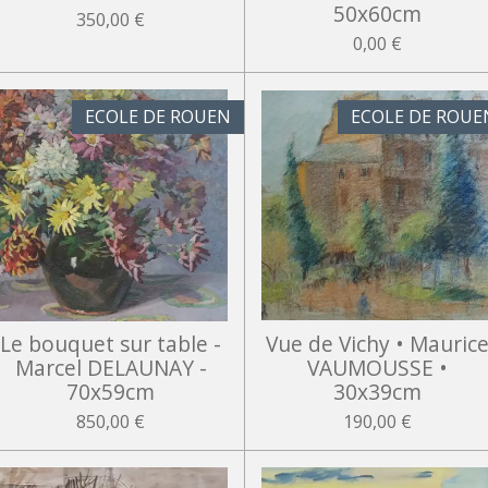
50x60cm
350,00 €
0,00 €
ECOLE DE ROUEN
ECOLE DE ROUE
Le bouquet sur table -
Vue de Vichy • Mauric
Marcel DELAUNAY -
VAUMOUSSE •
70x59cm
30x39cm
850,00 €
190,00 €