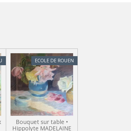
U
ECOLE DE ROUEN
x
Bouquet sur table •
Hippolyte MADELAINE