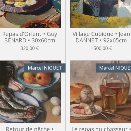
Repas d'Orient • Guy
Village Cubique • Jean
BENARD • 30x60cm
DANNET • 92x65cm
320,00 €
1 500,00 €
Marcel NIQUET
Marcel NIQUE
Retour de pêche •
Le repas du chasseur 