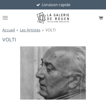
Livraison rapide
Passer
au
contenu
principal
Accueil
»
Les Artistes
»
VOLTI
VOLTI