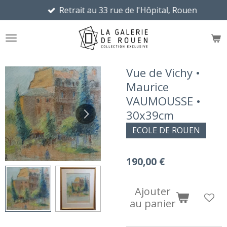
Retrait au 33 rue de l'Hôpital, Rouen
Passer
au
contenu
principal
Vue de Vichy •
Maurice
VAUMOUSSE •
30x39cm
ECOLE DE ROUEN
190,00 €
Ajouter
au panier