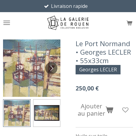
Livraison rapide
Passer
au
contenu
principal
Le Port Normand
• Georges LECLER
• 55x33cm
Georges LECLER
250,00 €
Ajouter
au panier