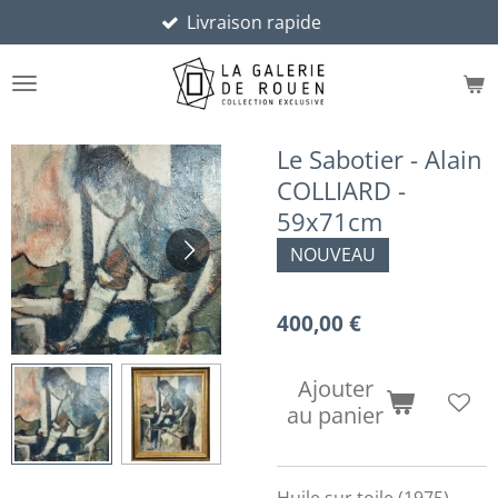
Livraison rapide
Retr
Passer
au
contenu
principal
Le Sabotier - Alain
COLLIARD -
59x71cm
NOUVEAU
400,00 €
Ajouter
au panier