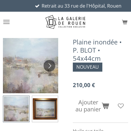
Retrait au 33 rue de l'Hôpital, Rouen
Passer
au
contenu
principal
Plaine inondée •
P. BLOT •
54x44cm
NOUVEAU
210,00 €
Ajouter
au panier